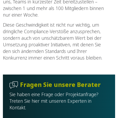
uns, Teams in kürzester Zeit bereitzustellen –
zwischen 1 und mehr als 100 Mitgliedern binnen
nur einer Woche.
Diese Geschwindigkeit ist nicht nur wichtig, um
dringliche Compliance-Verstöße anzusprechen,
sondern auch von unschätzbarem Wert bei der
Umsetzung proaktiver Initiativen, mit denen Sie
den sich ändernden Standards und Ihrer
Konkurrenz immer einen Schritt voraus bleiben.
Fragen Sie unsere Berater
Sie haben eine Frage oder Projektanfrage?
Treten Sie hier mit unseren Experten in
Kontakt.