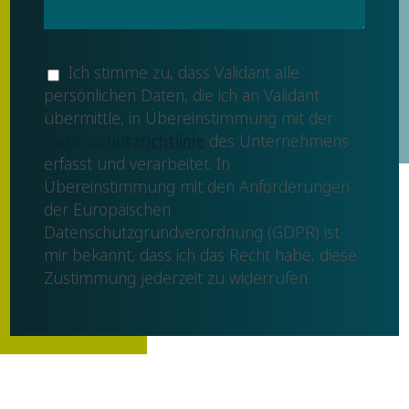
Ich stimme zu, dass Validant alle
persönlichen Daten, die ich an Validant
übermittle, in Übereinstimmung mit der
Datenschutzrichtlinie
des Unternehmens
erfasst und verarbeitet. In
Übereinstimmung mit den Anforderungen
der Europäischen
Datenschutzgrundverordnung (GDPR) ist
mir bekannt, dass ich das Recht habe, diese
Zustimmung jederzeit zu widerrufen.