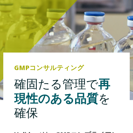
GMPコンサルティング
再
確固たる管理で
現性のある品質
を
確保